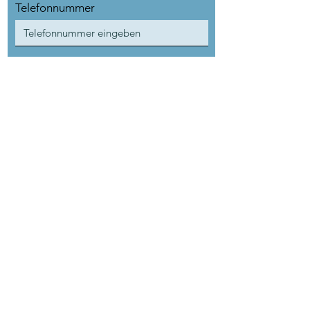
Telefonnummer
Nachricht
Absenden
Impressum
Datenschutz
© 2022 claudiaundnorbert